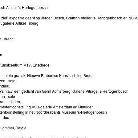
sch Atelier ’s-Hertogenbosch
t ziet” expositie geënt op Jeroen Bosch, Grafisch Atelier ’s-Hertogenbosch en NBK
 galerie Artikel Tilburg
e Utrecht
g
en
k Kunstcentrum M17, Enschede.
imentele grafiek, Nieuwe Brabantse Kunststichting Breda.
ee - solo
ndaal.
ho’s n.a.v. een gedicht van Gerrit Achterberg, Galerie Vitrage ’s-Hertogenbosch
en - solo
kkamer Uden.
fiektentoonstelling VSB-galerie Amsterdam en IJmuiden.
iektentoonstelling in het Noordbrabants Museum ’s-Hertogenbosch
 - duo
 Lommel, België.