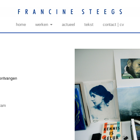
home
werken
actueel
tekst
contact | cv
t ontvangen
gram