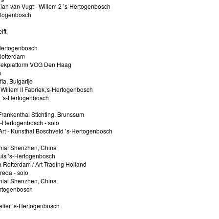
ian van Vugt - Willem 2 ’s-Hertogenbosch
ertogenbosch
lft
-Hertogenbosch
Rotterdam
fiekplatform VOG Den Haag
m
ia, Bulgarije
n Willem II Fabriek,’s-Hertogenbosch
 ’s-Hertogenbosch
 Frankenthal Stichting, Brunssum
’s-Hertogenbosch - solo
rt - Kunsthal Boschveld ’s-Hertogenbosch
nnial Shenzhen, China
uis ’s-Hertogenbosch
 Rotterdam / Art Trading Holland
reda - solo
nnial Shenzhen, China
Hertogenbosch
elier ’s-Hertogenbosch