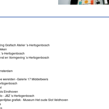
ing Grafisch Atelier ’s-Hertogenbosch
ukken
 ’s-Hertogenbosch
unst en Vormgeving ’s-Hertogenbosch
Amsterdam
e werelden -Galerie 17 Middelbeers
Hertogenbosch
el
uis Eindhoven
olo - JBZ ’s-Hertogenbosch
igentijdse grafiek - Museum Het oude Slot Veldhoven
s
rg