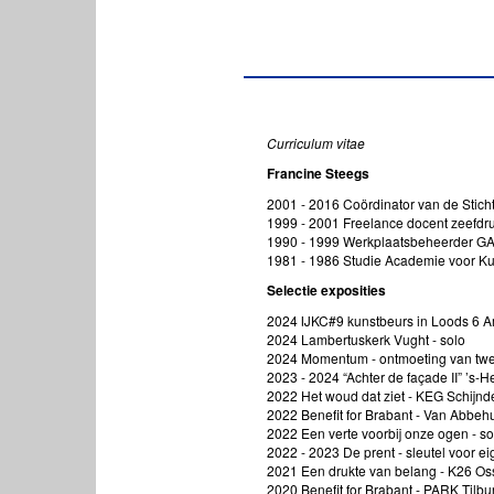
Curriculum vitae
Francine Steegs
2001 - 2016 Coördinator van de Sticht
1999 - 2001 Freelance docent zeefdr
1990 - 1999 Werkplaatsbeheerder GA
1981 - 1986 Studie Academie voor K
Selectie exposities
2024 IJKC#9 kunstbeurs in Loods 6 
2024 Lambertuskerk Vught - solo
2024 Momentum - ontmoeting van twe
2023 - 2024 “Achter de façade II” ’s-
2022 Het woud dat ziet - KEG Schijnd
2022 Benefit for Brabant - Van Abbeh
2022 Een verte voorbij onze ogen - s
2022 - 2023 De prent - sleutel voor e
2021 Een drukte van belang - K26 Os
2020 Benefit for Brabant - PARK Tilbu