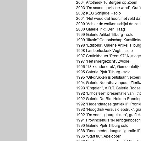
2004 Artotheek 16 Bergen op Zoom
2003 “De scandinavische wind”, Grafi
2002 KEG Schijndel - solo
2001 “Het woud dat hoort, het veld da
2000 “Achter de wolken schijnt de zon”,
2000 Galerie Inkt, Den Haag
1999 Galerie Artikel Tilburg - solo
1999 “Illusie”,Genootschap Kunstliefd
1998 “Editions”, Galerie Artikel Tilbur
1998 Lambertuskerk Vught - solo
1997 Grafiekbeurs “Prent 97” Nijmeg
1997 “Het riviergezicht”, Zwolle.
1996 “18 x onder druk”, Gemeentelij
1995 Galerie Pjotr Tilburg - solo
1995 “Uit-drukken is ontstaan”, exper
1994 Galerie Noordhavenpoort Zierikz
1993 “Engelen”, A.R.T. Galerie Roose
1992 “Lithosfeer”, presentatie van lit
1992 Galerie De Riet Helden-Panning
1992 “Hedendaagse grafiek II”, Pron
1992 “Hoogdruk versus diepdruk”, gra
1992 “De veertig jaargetijden”, graf
1991 Provinciehuis ’s-Hertogenbosch
1990 Galerie Pjotr Tilburg solo
1988 “Rond hedendaagse figuratie II”
1986 “Start 86”, Apeldoorn