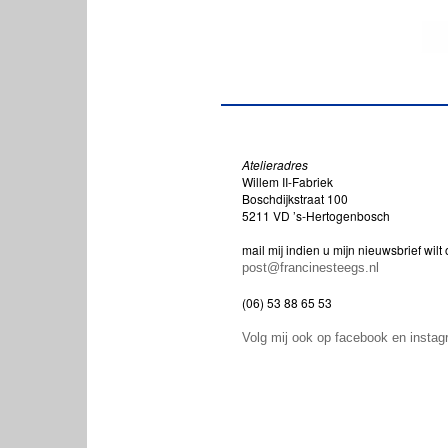
Atelieradres
Willem II-Fabriek
Boschdijkstraat 100
5211 VD ’s-Hertogenbosch
mail mij indien u mijn nieuwsbrief wil
post@francinesteegs.nl
(06) 53 88 65 53
Volg mij ook op facebook en insta