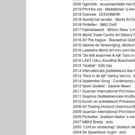
2020 Ogenblik - duopresentatie met D
2019 Print the city - Melkfabriek ’s-H
2018 Overzee - DOCKWERK
2018 Voorbij het venster - World Art De
2018 Portetten - WAD Delft
2017 Fabriekswerk - Willem-Twee ’s
2016 World Trade Centre Art Gallery 
2016 Art The Hague - Blauwdruk Gra
2016 Galerie de Vereeniging, Worku
2016 Lessedra World Art mini print Sof
2016 “De blik waarmee ik kijk” Solo i
2016 LAST CALL-Kunsthal Boschveld
2015 “Grafiek”, K26 Oss
2014 Internationale grafiekbeurs Ilse
2014 “Reis in de tijd” Galery Vennix, 
2014 September Song - Contempory A
2013 Sjiek! Grafiek! - Galerie Weert
2011 Guanlan International Print bie
2011 Graphos Grafiekbiennale Kruith
2010 Kunst- en antiekbeurs Primavera
2009 Art Trading Holland Ulvenhout B
2009 Guanlan International Print bie
2009 Portretten, Grafisch Atelier ’s-
2007 NBKS Breda - solo
2005 “Licht en landschap” Grafisch At
2004 De Speeldoos Vught - solo